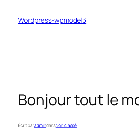
Aller
au
Wordpress-wpmodel3
contenu
Bonjour tout le m
Écrit par
admin
dans
Non classé